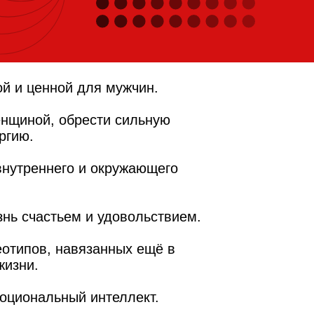
ой и ценной для мужчин.
енщиной, обрести сильную
ргию.
внутреннего и окружающего
знь счастьем и удовольствием.
еотипов, навязанных ещё в
жизни.
моциональный интеллект.