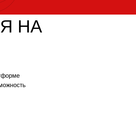
Я НА
атформе
зможность