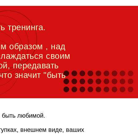
ь тренинга.
м образом , над
слаждаться своим
ой, передавать
что значит "быть
 быть любимой.
тупках, внешнем виде, ваших
.