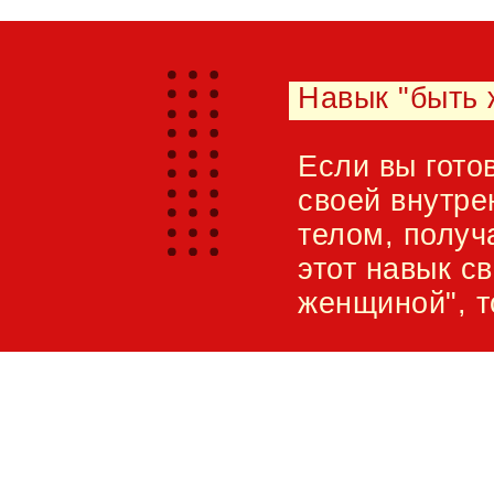
Навык "быть
Если вы гото
своей внутре
телом, получ
этот навык с
женщиной", т