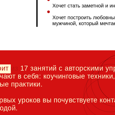
Хочет стать заметной и 
Хочет построить любовны
мужчиной, который мечтае
оит из
17 занятий с авторскими у
чают в себя: коучинговые техники
ые практики.
рвых уроков вы почувствуете конт
одой.