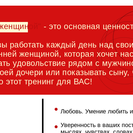
 женщиной"
- это основная ценност
вы работать каждый день над свои
нней женщиной, которая хочет на
ать удовольствие рядом с мужчин
воей дочери или показывать сыну, 
о этот тренинг для ВАС!
Любовь. Умение любить и
Уверенность в ваших пос
мыслях, чувствах, словах