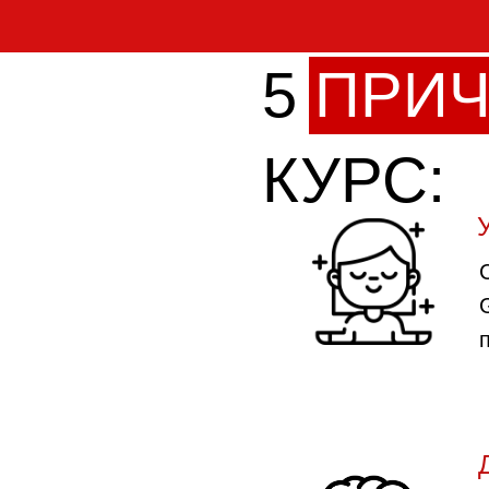
5
ПРИ
КУРС: